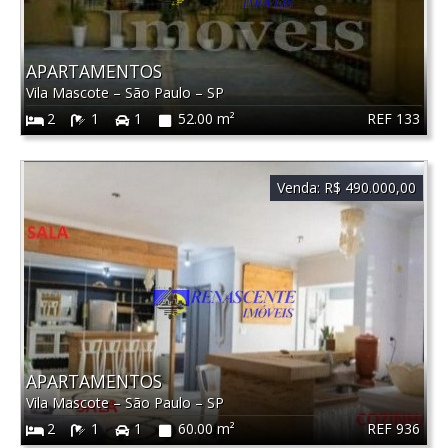
APARTAMENTOS
Vila Mascote
–
São Paulo
–
SP
REF 133
2
1
1
52.00 m²
Venda:
R$ 490.000,00
APARTAMENTOS
Vila Mascote
–
São Paulo
–
SP
REF 936
2
1
1
60.00 m²