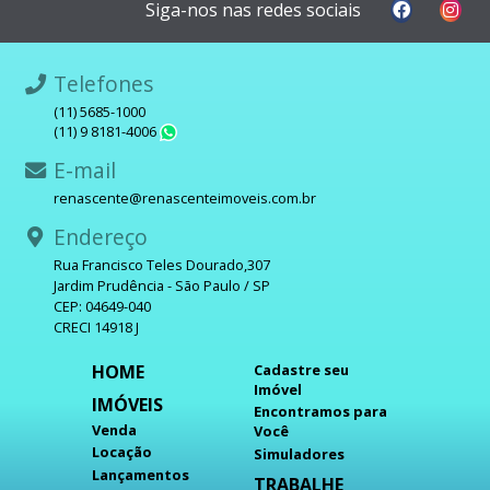
Siga-nos nas redes sociais
Telefones
(11) 5685-1000
(11) 9 8181-4006
WhatsApp
E-mail
renascente@renascenteimoveis.com.br
Endereço
Rua Francisco Teles Dourado,307
Jardim Prudência - São Paulo / SP
CEP: 04649-040
CRECI 14918 J
HOME
Cadastre seu
Imóvel
IMÓVEIS
Encontramos para
Venda
Você
Locação
Simuladores
Lançamentos
TRABALHE