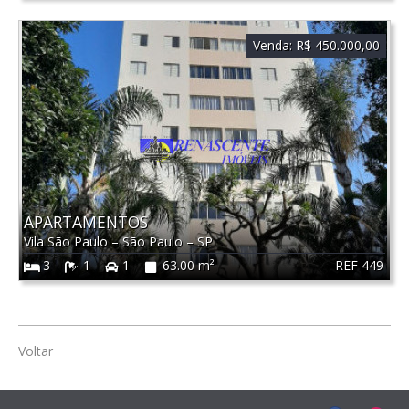
Venda:
R$ 450.000,00
APARTAMENTOS
Vila São Paulo
–
São Paulo
–
SP
REF 449
3
1
1
63.00 m²
Voltar