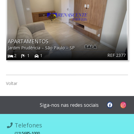
APARTAMENTOS
Jardim Prudência
–
São Paulo
–
SP
REF 2377
2
1
1
Voltar
Siga-nos nas redes sociais
Telefones
(11) 5685-1000