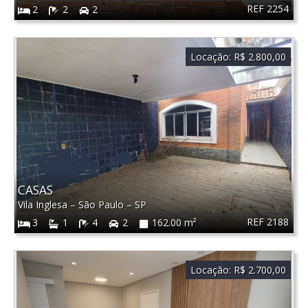
REF 2254
2
2
2
Locação:
R$ 2.800,00
CASAS
Vila Inglesa
–
São Paulo
–
SP
REF 2188
3
1
4
2
162.00 m²
Locação:
R$ 2.700,00