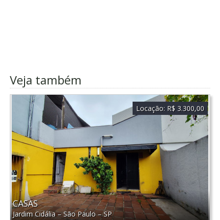
Veja também
Locação:
R$ 3.300,00
CASAS
Jardim Cidália
–
São Paulo
–
SP