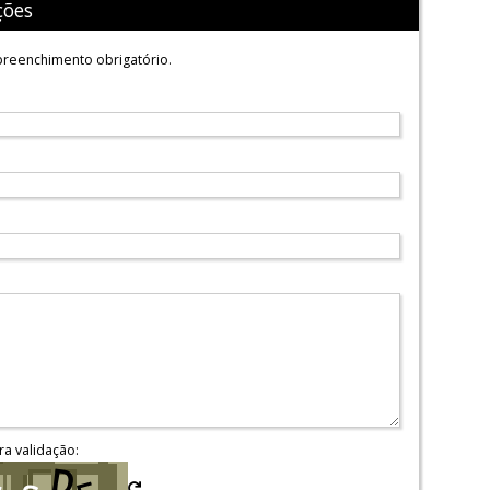
ções
reenchimento obrigatório.
ra validação: