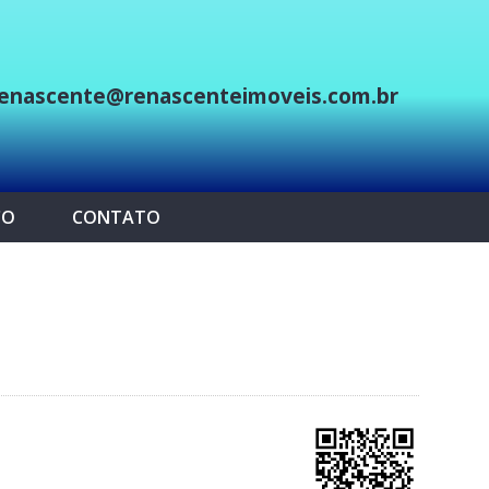
enascente@renascenteimoveis.com.br
p
CO
CONTATO