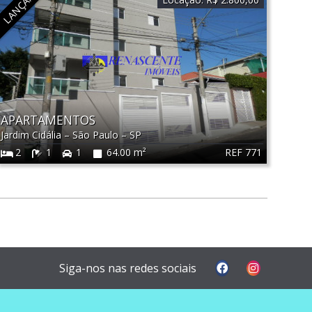
APARTAMENTOS
Jardim Cidália
–
São Paulo
–
SP
REF 771
2
1
1
64.00 m²
Siga-nos nas redes sociais