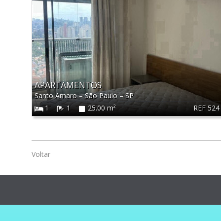
APARTAMENTOS
Santo Amaro
–
São Paulo
–
SP
REF 524
1
1
25.00 m²
Voltar