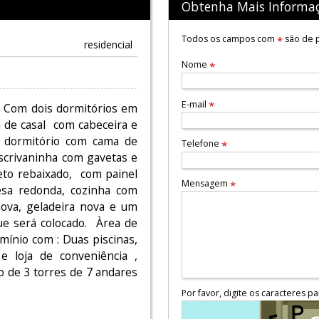
Obtenha Mais Informa
Todos os campos com
são de p
*
residencial
Nome
*
E-mail
*
. Com dois dormitórios em
 de casal com cabeceira e
o dormitório com cama de
Telefone
*
scrivaninha com gavetas e
teto rebaixado, com painel
Mensagem
*
sa redonda, cozinha com
nova, geladeira nova e um
e será colocado. Àrea de
ínio com : Duas piscinas,
e loja de conveniência ,
o de 3 torres de 7 andares
Por favor, digite os caracteres pa