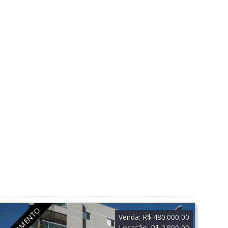
LANÇAMENTO
Venda:
R$ 480.000,00
Locação:
R$ 2.800,00