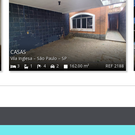
CASAS
Vila Inglesa
–
São Paulo
–
SP
REF 2188
3
1
4
2
162.00 m²