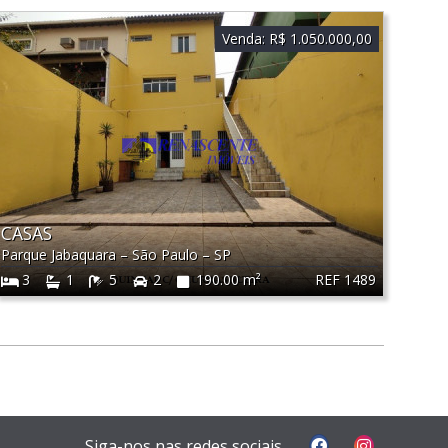
Venda:
R$ 1.050.000,00
CASAS
Parque Jabaquara
–
São Paulo
–
SP
REF 1489
3
1
5
2
190.00 m²
Siga-nos nas redes sociais