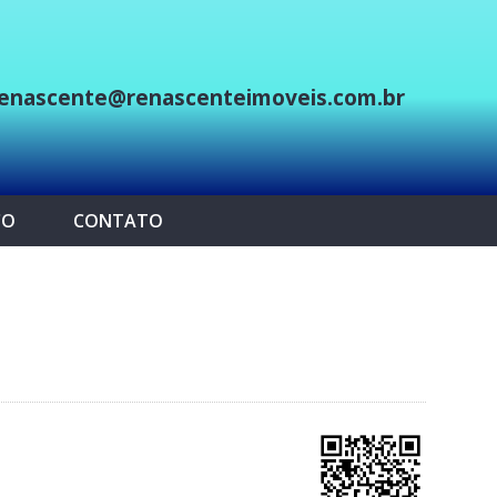
enascente@renascenteimoveis.com.br
p
CO
CONTATO