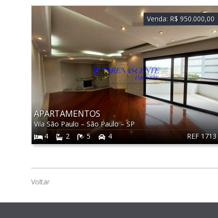
Venda:
R$ 950.000,00
APARTAMENTOS
Vila São Paulo
–
São Paulo
–
SP
REF 1713
4
2
5
4
Voltar