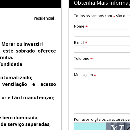
Obtenha Mais Informa
Todos os campos com
são de p
*
residencial
Nome
*
E-mail
*
Morar ou Investir!
, este sobrado oferece
mília.
Telefone
*
fundidade
Mensagem
*
automatizado;
 ventilação e acesso
cor e fácil manutenção;
e bem iluminada;
Por favor, digite os caracteres pa
 de serviço separadas;