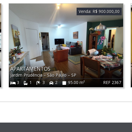
Venda:
R$ 900.000,00
APARTAMENTOS
Jardim Prudência
–
São Paulo
–
SP
REF 2367
3
1
3
2
95.00 m²