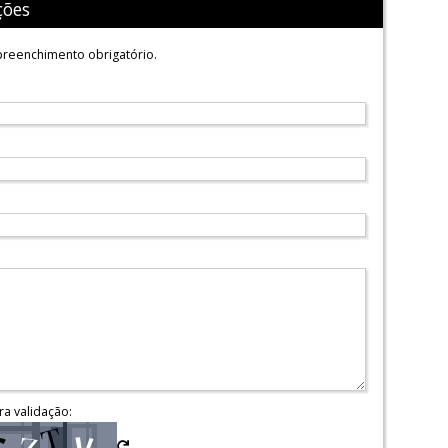
ções
reenchimento obrigatório.
ra validação: