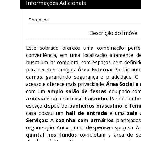
Informações Adicionais
Finalidade:
Descrição do Imóvel
Este sobrado oferece uma combinação perfei
conveniência, em uma localização altamente de
busca um lar completo, com espaços bem definido
para receber amigos.
Área Externa:
Portão aut
carros
, garantindo segurança e praticidade. O c
acesso e oferece mais privacidade.
Área Social e 
com um
amplo salão de festas
equipado co
ardósia
e um charmoso
barzinho
. Para o confo
espaço dispõe de
banheiros masculino e fem
casa possui um
hall de entrada
e uma
sala
a
Serviços:
A
cozinha com armários
planejados
organização. Anexa, uma
despensa
espaçosa. 
quintal nos fundos
completam a área de serv