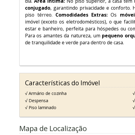
dia.
Área Íntima:
No piso superior, a casa te
conjugado
, garantindo privacidade e confort
piso térreo.
Comodidades Extras:
Os
móvei
imóvel (exceto os eletrodomésticos), o que facil
estar e banheiro, perfeita para hóspedes ou com
Para os amantes da natureza, um
pequeno orqu
de tranquilidade e verde para dentro de casa.
Características do Imóvel
√ Armário de cozinha
√
√ Despensa
√
√ Piso laminado
√
Mapa de Localização