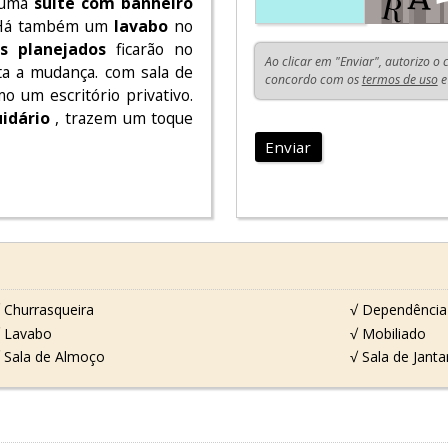
m uma
suíte com banheiro
o. Há também um
lavabo
no
s planejados
ficarão no
Ao clicar em "Enviar", autorizo o
ita a mudança. com sala de
concordo com os
termos de uso
e
o um escritório privativo.
idário
, trazem um toque
Enviar
 Churrasqueira
√ Dependência
 Lavabo
√ Mobiliado
 Sala de Almoço
√ Sala de Janta