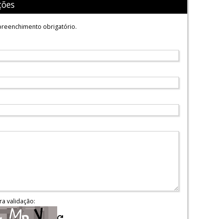
ções
reenchimento obrigatório.
ra validação: