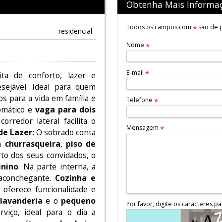
Obtenha Mais Informa
Todos os campos com
são de p
*
residencial
Nome
*
E-mail
*
ta de conforto, lazer e
sejável. Ideal para quem
s para a vida em família e
Telefone
*
omático e
vaga para dois
orredor lateral facilita o
Mensagem
*
de Lazer:
O sobrado conta
m
churrasqueira
,
piso de
rto dos seus convidados, o
inino
. Na parte interna, a
conchegante.
Cozinha e
 oferece funcionalidade e
A
lavanderia
e o
pequeno
Por favor, digite os caracteres pa
iço, ideal para o dia a