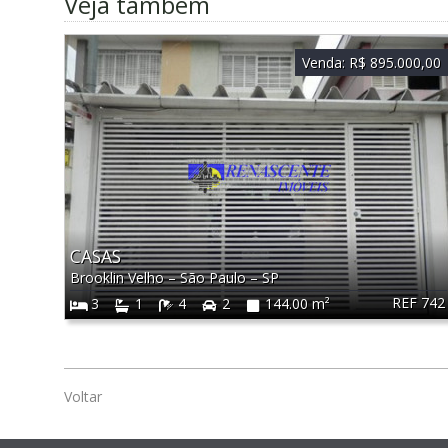
Veja também
Venda:
R$ 895.000,00
CASAS
Brooklin Velho
–
São Paulo
–
SP
REF 742
3
1
4
2
144.00 m²
Voltar