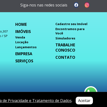
Siga-nos nas redes sociais
HOME
Cadastre seu Imóvel
Encontramos para
IMÓVEIS
do,307
Você
o / SP
Venda
Simuladores
Locação
TRABALHE
Lançamentos
CONOSCO
EMPRESA
CONTATO
SERVIÇOS
ca de Privacidade e Tratamento de Dados
.
Aceitar