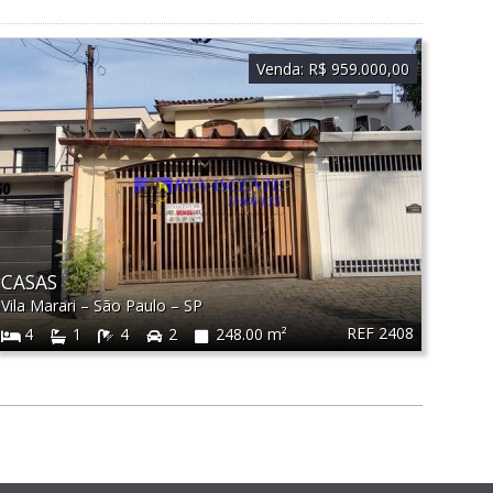
Venda:
R$ 959.000,00
CASAS
Vila Marari
–
São Paulo
–
SP
REF 2408
4
1
4
2
248.00 m²