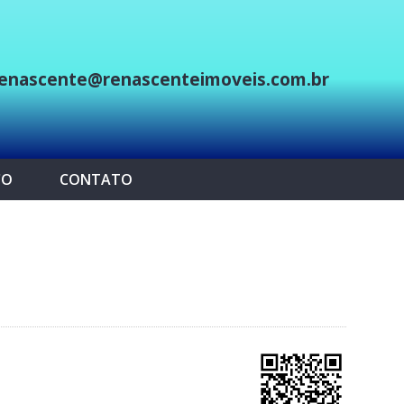
enascente@renascenteimoveis.com.br
p
CO
CONTATO