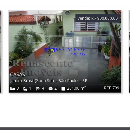
Venda:
R$ 900.000,00
CASAS
Jardim Brasil (Zona Sul)
–
São Paulo
–
SP
REF 799
3
1
4
2
201.00 m²