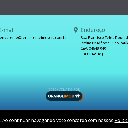
-mail
Endereço
renascente@renascenteimoveis.com.br
Rua Francisco Teles Doura
Jardim Prudência - São Paul
sApp
CEP: 04649-040
CRECI 14918 J
DESENVOLVIDO POR
ia. Ao continuar navegando você concorda com nossos
Políti
© 2026 RENASCENTE IMÓVEIS - CRECI 14918 J.
Termos de Uso
Política de Privacidade
Política de Cookies