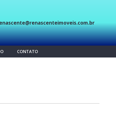
enascente@renascenteimoveis.com.br
p
CO
CONTATO