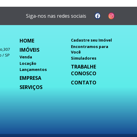
Siga-nos nas redes sociais
HOME
Cadastre seu Imóvel
Encontramos para
IMÓVEIS
do,307
Você
o / SP
Venda
Simuladores
Locação
TRABALHE
Lançamentos
CONOSCO
EMPRESA
CONTATO
SERVIÇOS