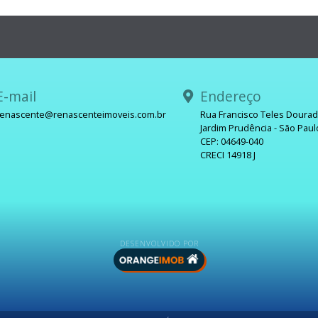
-mail
Endereço
renascente@renascenteimoveis.com.br
Rua Francisco Teles Doura
Jardim Prudência - São Paul
sApp
CEP: 04649-040
CRECI 14918 J
DESENVOLVIDO POR