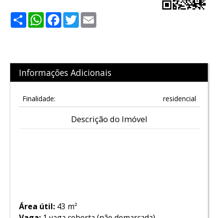
Share
WhatsApp
Facebook
Twitter
Email
Informações Adicionais
Finalidade:
residencial
Descrição do Imóvel
Apartamento à Venda – Compacto,
Funcional e Excelente
Oportunidade
Área útil:
43 m²
Vaga:
1 vaga coberta (não demarcada)