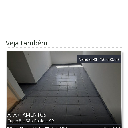
Veja também
Venda:
R$ 250.000,00
APARTAMENTOS
Cupecê
–
São Paulo
–
SP
REF 1869
2
1
1
77.00 m²