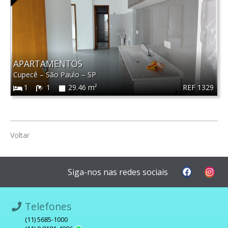
APARTAMENTOS
Cupecê
–
São Paulo
–
SP
REF 1329
1
1
29.46 m²
Voltar
Siga-nos nas redes sociais
Telefones
(11) 5685-1000