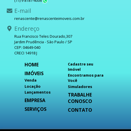
(11) 9 8181-4006
WhatsApp
E-mail
renascente@renascenteimoveis.com.br
Endereço
Rua Francisco Teles Dourado,307
Jardim Prudência - São Paulo / SP
CEP: 04649-040
CRECI 14918 J
HOME
Cadastre seu
Imóvel
IMÓVEIS
Encontramos para
Venda
Você
Locação
Simuladores
Lançamentos
TRABALHE
EMPRESA
CONOSCO
SERVIÇOS
CONTATO