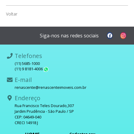
Voltar
Siga-nos nas redes sociais
Telefones
(11) 5685-1000
(11) 9 8181-4006
WhatsApp
E-mail
renascente@renascenteimoveis.com.br
Endereço
Rua Francisco Teles Dourado,307
Jardim Prudência - São Paulo / SP
CEP: 04649-040
CRECI 14918 J