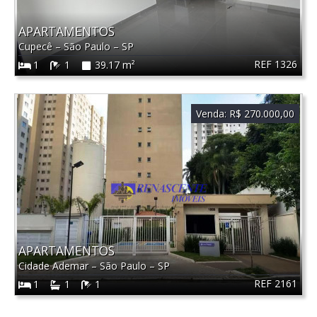
APARTAMENTOS
Cupecê
–
São Paulo
–
SP
REF 1326
1
1
39.17 m²
Venda:
R$ 270.000,00
APARTAMENTOS
Cidade Ademar
–
São Paulo
–
SP
REF 2161
1
1
1