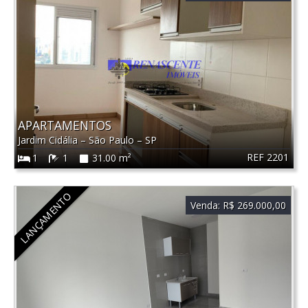
APARTAMENTOS
Jardim Cidália
–
São Paulo
–
SP
REF 2201
1
1
31.00 m²
LANÇAMENTO
Venda:
R$ 269.000,00