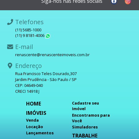
Siga-nos nas redes sociais
Telefones
(11) 5685-1000
(11) 9 8181-4006
WhatsApp
E-mail
renascente@renascenteimoveis.com.br
Endereço
Rua Francisco Teles Dourado,307
Jardim Prudência - São Paulo / SP
CEP: 04649-040
CRECI 14918 J
HOME
Cadastre seu
Imóvel
IMÓVEIS
Encontramos para
Venda
Você
Locação
Simuladores
Lançamentos
TRABALHE