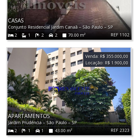
CASAS
Conjunto Residencial Jardim Canaã
–
São Paulo
–
SP
REF 1102
2
1
2
2
70.00 m²
Venda:
R$ 355.000,00
Locação:
R$ 1.900,00
APARTAMENTOS
Jardim Prudência
–
São Paulo
–
SP
REF 2323
2
1
1
43.00 m²