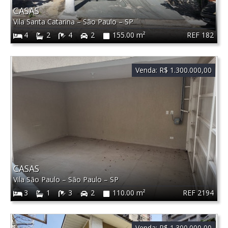
CASAS
Vila Santa Catarina
–
São Paulo
–
SP
REF 182
4
2
4
2
155.00 m²
Venda:
R$ 1.300.000,00
CASAS
Vila São Paulo
–
São Paulo
–
SP
REF 2194
3
1
3
2
110.00 m²
Venda:
R$ 1.300.000,00