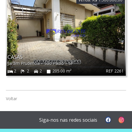
CASAS
Jardim Prudencia
–
São Paulo
–
SP
REF 2261
2
2
2
205.00 m²
Voltar
Siga-nos nas redes sociais