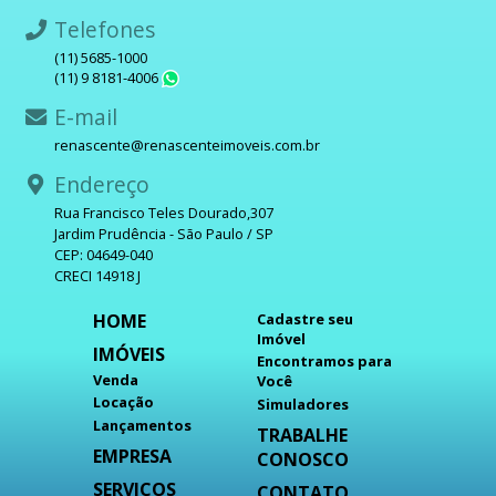
Telefones
(11) 5685-1000
(11) 9 8181-4006
WhatsApp
E-mail
renascente@renascenteimoveis.com.br
Endereço
Rua Francisco Teles Dourado,307
Jardim Prudência - São Paulo / SP
CEP: 04649-040
CRECI 14918 J
HOME
Cadastre seu
Imóvel
IMÓVEIS
Encontramos para
Venda
Você
Locação
Simuladores
Lançamentos
TRABALHE
EMPRESA
CONOSCO
SERVIÇOS
CONTATO