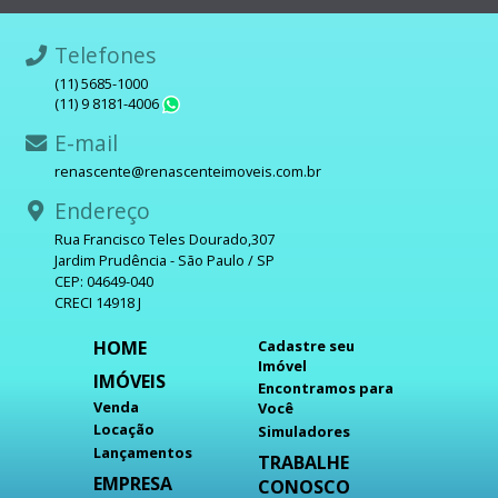
Telefones
(11) 5685-1000
(11) 9 8181-4006
WhatsApp
E-mail
renascente@renascenteimoveis.com.br
Endereço
Rua Francisco Teles Dourado,307
Jardim Prudência - São Paulo / SP
CEP: 04649-040
CRECI 14918 J
HOME
Cadastre seu
Imóvel
IMÓVEIS
Encontramos para
Venda
Você
Locação
Simuladores
Lançamentos
TRABALHE
EMPRESA
CONOSCO