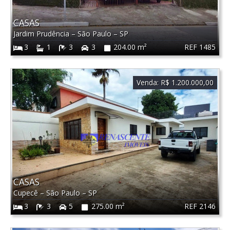
CASAS
Jardim Prudência
–
São Paulo
–
SP
REF 1485
3
1
3
3
204.00 m²
Venda:
R$ 1.200.000,00
CASAS
Cupecê
–
São Paulo
–
SP
REF 2146
3
3
5
275.00 m²