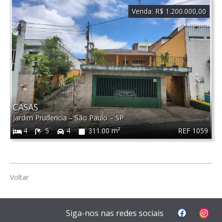
Venda:
R$ 1.200.000,00
CASAS
Jardim Prudencia
–
São Paulo
–
SP
REF 1059
4
5
4
311.00 m²
Voltar
Siga-nos nas redes sociais