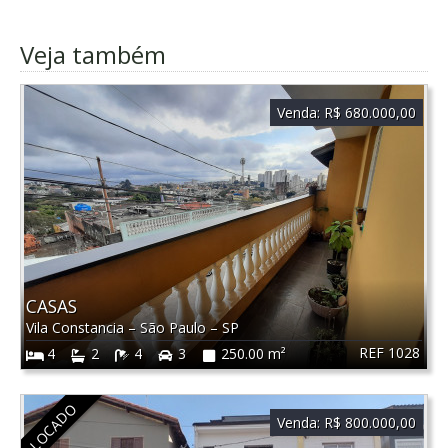
Veja também
Venda:
R$ 680.000,00
CASAS
Vila Constancia
–
São Paulo
–
SP
REF 1028
4
2
4
3
250.00 m²
LOCADO
Venda:
R$ 800.000,00