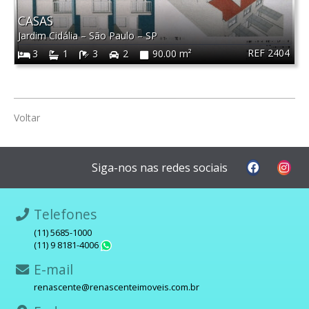
CASAS
Jardim Cidália
–
São Paulo
–
SP
REF 2404
3
1
3
2
90.00 m²
Voltar
Siga-nos nas redes sociais
Telefones
(11) 5685-1000
(11) 9 8181-4006
WhatsApp
E-mail
renascente@renascenteimoveis.com.br