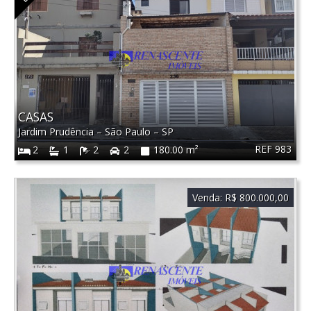
CASAS
Jardim Prudência
–
São Paulo
–
SP
REF 983
2
1
2
2
180.00 m²
Venda:
R$ 800.000,00