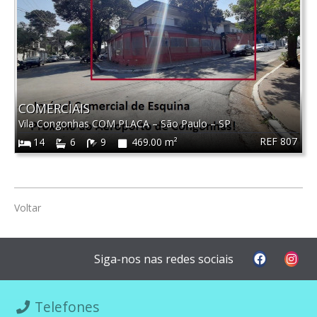
COMERCIAIS
Vila Congonhas COM PLACA
–
São Paulo
–
SP
REF 807
14
6
9
469.00 m²
Voltar
Siga-nos nas redes sociais
Telefones