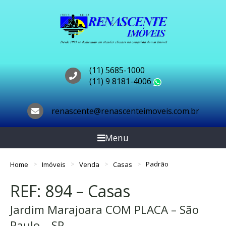
(11) 5685-1000
(11) 9 8181-4006
WhatsApp
renascente@renascenteimoveis.com.br
Menu
Home
Imóveis
Venda
Casas
Padrão
REF: 894 – Casas
Jardim Marajoara COM PLACA – São
Paulo – SP