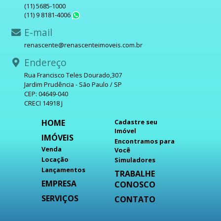
(11) 5685-1000
(11) 9 8181-4006
WhatsApp
E-mail
renascente@renascenteimoveis.com.br
Endereço
Rua Francisco Teles Dourado,307
Jardim Prudência - São Paulo / SP
CEP: 04649-040
CRECI 14918 J
HOME
Cadastre seu
Imóvel
IMÓVEIS
Encontramos para
Venda
Você
Locação
Simuladores
Lançamentos
TRABALHE
EMPRESA
CONOSCO
SERVIÇOS
CONTATO