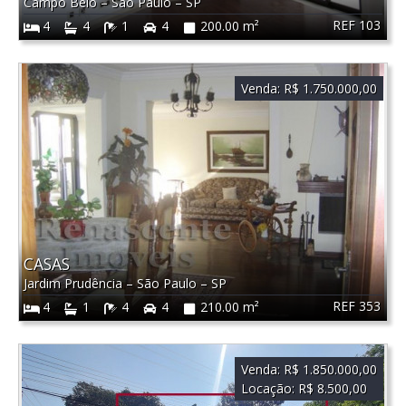
Campo Belo
–
São Paulo
–
SP
REF 103
4
4
1
4
200.00 m²
Venda:
R$ 1.750.000,00
CASAS
Jardim Prudência
–
São Paulo
–
SP
REF 353
4
1
4
4
210.00 m²
Venda:
R$ 1.850.000,00
Locação:
R$ 8.500,00