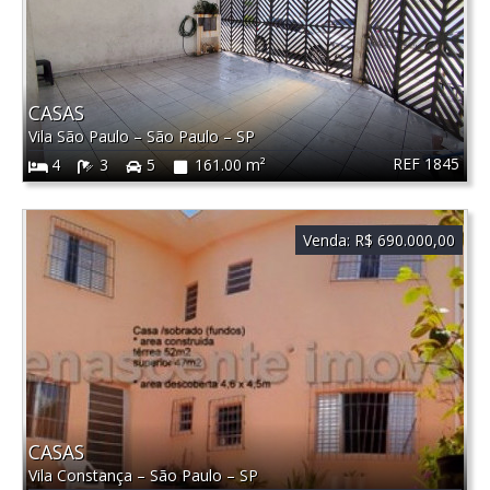
CASAS
Vila São Paulo
–
São Paulo
–
SP
REF 1845
4
3
5
161.00 m²
Venda:
R$ 690.000,00
CASAS
Vila Constança
–
São Paulo
–
SP