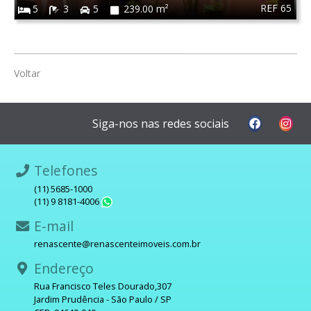
REF 65
5
3
5
239.00 m²
Voltar
Siga-nos nas redes sociais
Telefones
(11) 5685-1000
(11) 9 8181-4006
WhatsApp
E-mail
renascente@renascenteimoveis.com.br
Endereço
Rua Francisco Teles Dourado,307
Jardim Prudência - São Paulo / SP