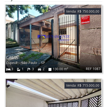
Venda:
R$ 750.000,00
CASAS
Cupecê
–
São Paulo
–
SP
REF 1087
3
1
3
2
130.00 m²
Venda:
R$ 715.000,00