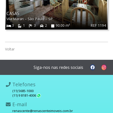
CASAS
Vila Marari
–
São Paulo
–
SP
REF 1194
3
1
3
2
90.00 m²
Voltar
Siga-nos nas redes sociais
Telefones
(11) 5685-1000
(11) 9 8181-4006
WhatsApp
E-mail
renascente@renascenteimoveis.com.br