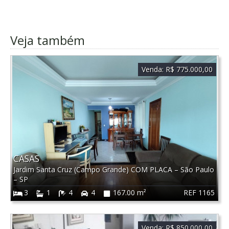
Veja também
Venda:
R$ 775.000,00
CASAS
Jardim Santa Cruz (Campo Grande) COM PLACA
–
São Paulo
–
SP
REF 1165
3
1
4
4
167.00 m²
Venda:
R$ 850.000,00