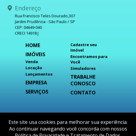
Endereço
Rua Francisco Teles Dourado,307
Jardim Prudência - São Paulo / SP
CEP: 04649-040
CRECI 14918 J
HOME
Cadastre seu
Imóvel
IMÓVEIS
Encontramos para
Venda
Você
Locação
Simuladores
Lançamentos
TRABALHE
EMPRESA
CONOSCO
SERVIÇOS
CONTATO
DESENVOLVIDO POR
Este site usa cookies para melhorar sua experiência.
Ao continuar navegando você concorda com nossos
Política de Privacidade e Tratamento de Dados
.