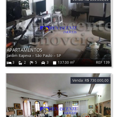
APARTAMENTOS
Jardim Itapeva
–
São Paulo
–
SP
REF 139
3
2
5
3
137.00 m²
Venda:
R$ 730.000,00