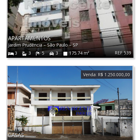
APARTAMENTOS
Jardim Prudência
–
São Paulo
–
SP
REF 539
3
3
5
3
175.74 m²
Venda:
R$ 1.250.000,00
CASAS