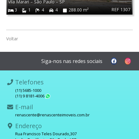
Vila Marari
–
São Paulo
–
SP
REF 1307
3
1
4
4
288.00 m²
Voltar
Siga-nos nas redes sociais
Telefones
(11) 5685-1000
(11) 9 8181-4006
WhatsApp
E-mail
renascente@renascenteimoveis.com.br
Endereço
Rua Francisco Teles Dourado,307