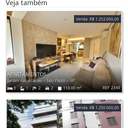
Veja também
Venda:
R$ 1.252.000,00
APARTAMENTOS
Jardim das Acácias
–
São Paulo
–
SP
REF 2343
3
1
2
2
110.00 m²
Venda:
R$ 1.250.000,00