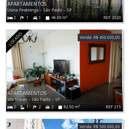
APARTAMENTOS
Usina Piratininga
–
São Paulo
–
SP
REF 2020
2
1
1
46.00 m²
LOCADO
Venda:
R$ 450.000,00
APARTAMENTOS
Vila Marari
–
São Paulo
–
SP
REF 215
2
1
2
2
82.50 m²
Venda:
R$ 500.000,00