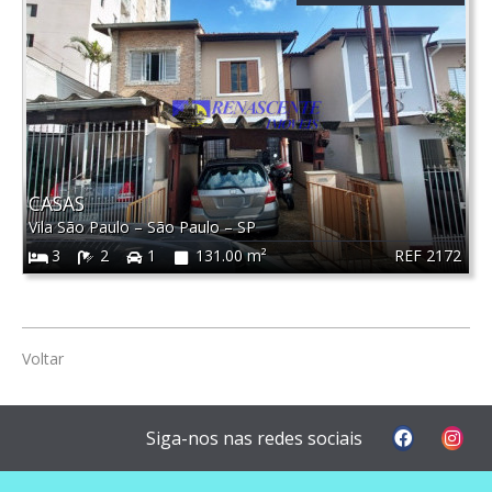
CASAS
Vila São Paulo
–
São Paulo
–
SP
REF 2172
3
2
1
131.00 m²
Voltar
Siga-nos nas redes sociais