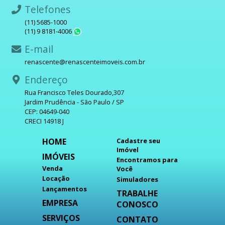
Telefones
(11) 5685-1000
(11) 9 8181-4006
WhatsApp
E-mail
renascente@renascenteimoveis.com.br
Endereço
Rua Francisco Teles Dourado,307
Jardim Prudência - São Paulo / SP
CEP: 04649-040
CRECI 14918 J
HOME
Cadastre seu
Imóvel
IMÓVEIS
Encontramos para
Venda
Você
Locação
Simuladores
Lançamentos
TRABALHE
EMPRESA
CONOSCO
SERVIÇOS
CONTATO