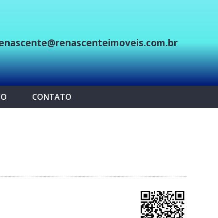
enascente@renascenteimoveis.com.br
p
CO
CONTATO