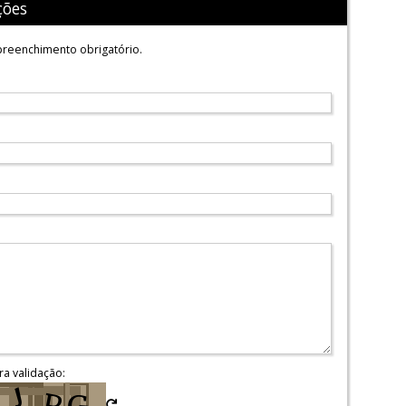
ções
reenchimento obrigatório.
ra validação: