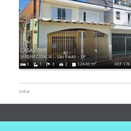
CASAS
JARDIM CIDALIA
–
São Paulo
–
SP
REF 176
3
1
3
2
124.00 m²
Voltar