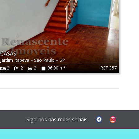
CASAS
Jardim Itapeva
–
São Paulo
–
SP
REF 357
2
2
2
96.00 m²
Siga-nos nas redes sociais