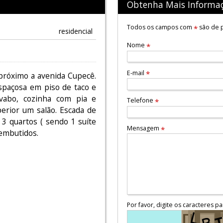
Obtenha Mais Informa
Todos os campos com
são de p
*
residencial
Nome
*
E-mail
*
próximo a avenida Cupecê.
spaçosa em piso de taco e
avabo, cozinha com pia e
Telefone
*
perior um salão. Escada de
 3 quartos ( sendo 1 suíte
Mensagem
*
 embutidos.
Por favor, digite os caracteres pa