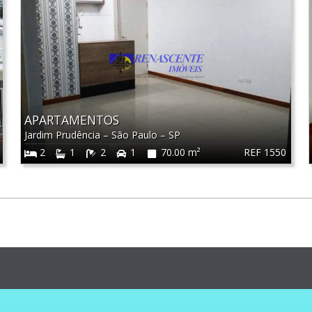
APARTAMENTOS
Jardim Prudência
–
São Paulo
–
SP
REF 1550
2
1
2
1
70.00 m²