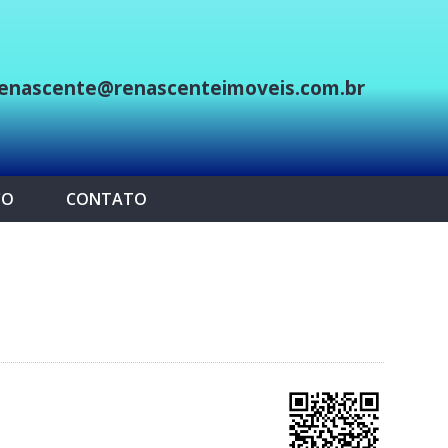
enascente@renascenteimoveis.com.br
p
CO
CONTATO