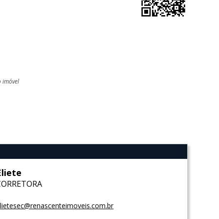
o imóvel
l
Eliete
CORRETORA
lietesec@renascenteimoveis.com.br