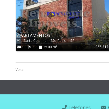
APARTAMENTOS
Vila Santa Catarina
–
São Paulo
–
SP
REF 517
1
1
35.00 m²
Voltar
Telefones
E