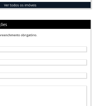
Ver todos os imóveis
ções
reenchimento obrigatório.