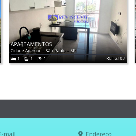
APARTAMENTOS
Cidade Ademar
–
São Paulo
–
SP
REF 2103
1
1
1
-mail
Endereço