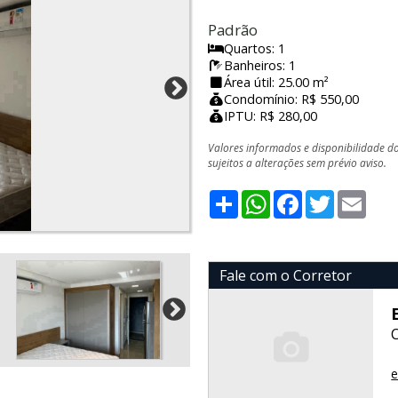
Padrão
Quartos: 1
Banheiros: 1
Área útil: 25.00 m²
Condomínio: R$ 550,00
IPTU: R$ 280,00
Valores informados e disponibilidade d
sujeitos a alterações sem prévio aviso.
Share
WhatsApp
Facebook
Twitter
Emai
Fale com o Corretor
e