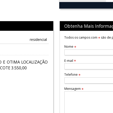
Obtenha Mais Informa
Todos os campos com
são de p
*
residencial
Nome
*
E-mail
*
O E OTIMA LOCALIZAÇÃO
OTE 3.550,00
Telefone
*
Mensagem
*