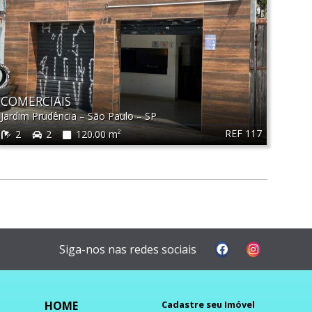
COMERCIAIS
Jardim Prudência
–
São Paulo
–
SP
REF 117
2
2
120.00 m²
Siga-nos nas redes sociais
HOME
Cadastre seu Imóvel