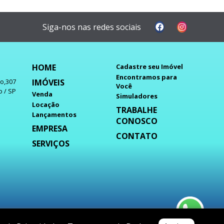
Siga-nos nas redes sociais
HOME
Cadastre seu Imóvel
Encontramos para
IMÓVEIS
do,307
Você
o / SP
Venda
Simuladores
Locação
TRABALHE
Lançamentos
CONOSCO
EMPRESA
CONTATO
SERVIÇOS