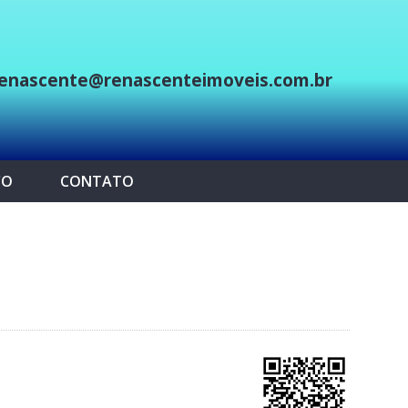
enascente@renascenteimoveis.com.br
p
CO
CONTATO