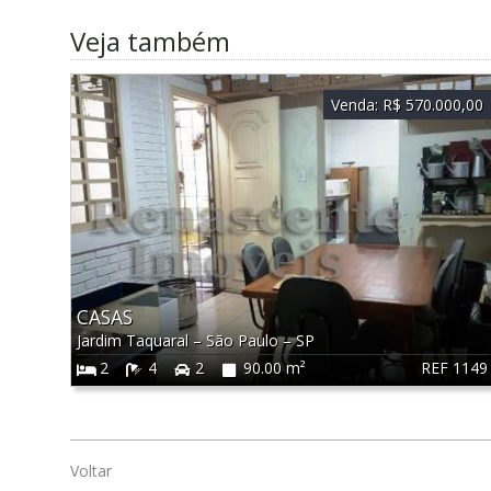
Veja também
Venda:
R$ 570.000,00
CASAS
Jardim Taquaral
–
São Paulo
–
SP
REF 1149
2
4
2
90.00 m²
Voltar