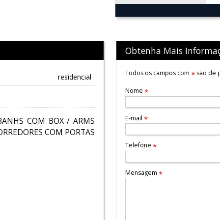
Obtenha Mais Informa
Todos os campos com
são de p
*
residencial
Nome
*
E-mail
*
BANHS COM BOX / ARMS
CORREDORES COM PORTAS
Telefone
*
Mensagem
*