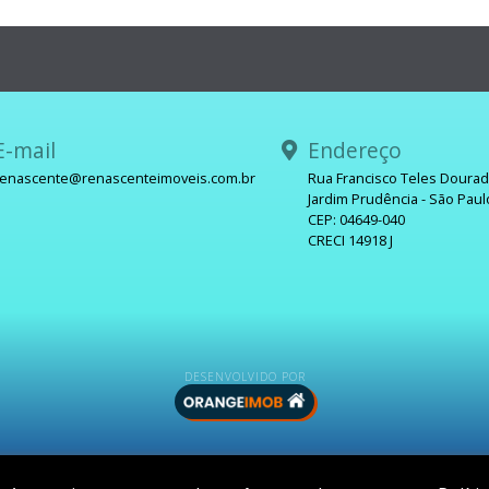
-mail
Endereço
renascente@renascenteimoveis.com.br
Rua Francisco Teles Doura
Jardim Prudência - São Paul
sApp
CEP: 04649-040
CRECI 14918 J
DESENVOLVIDO POR