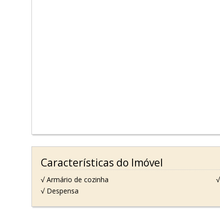
Características do Imóvel
√ Armário de cozinha
√
√ Despensa