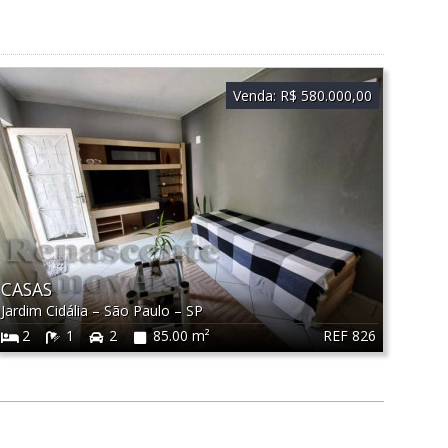
Venda:
R$ 580.000,00
CASAS
Jardim Cidália
–
São Paulo
–
SP
REF 826
2
1
2
85.00 m²