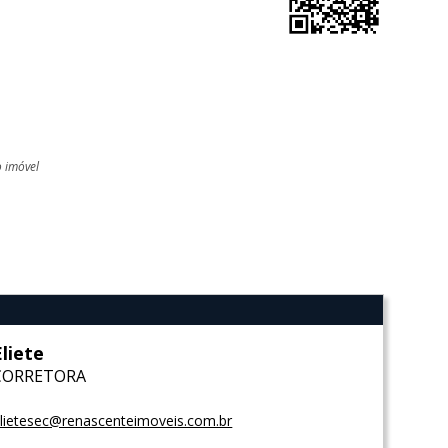
o imóvel
l
Eliete
CORRETORA
lietesec@renascenteimoveis.com.br