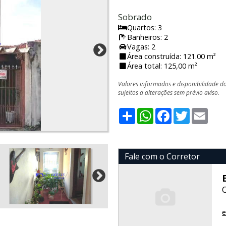
Sobrado
Quartos: 3
Banheiros: 2
Vagas: 2
Área construída: 121.00 m²
Área total: 125,00 m²
Valores informados e disponibilidade d
sujeitos a alterações sem prévio aviso.
Share
WhatsApp
Facebook
Twitter
Emai
Fale com o Corretor
e