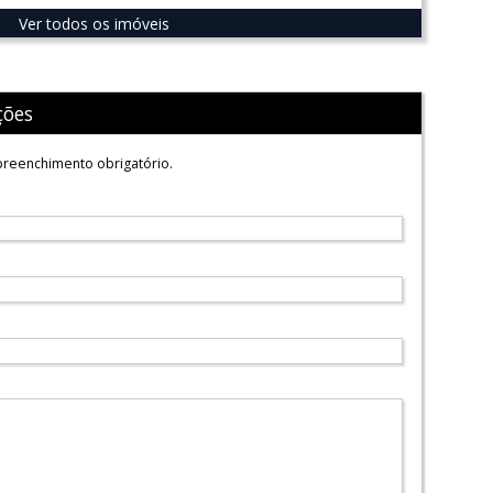
Ver todos os imóveis
ções
reenchimento obrigatório.