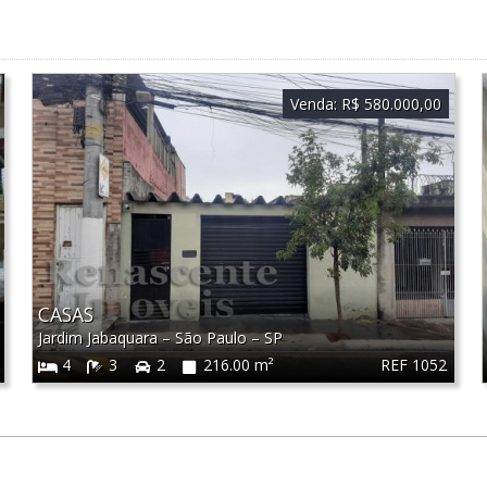
Venda:
R$ 580.000,00
CASAS
Jardim Jabaquara
–
São Paulo
–
SP
REF 1052
4
3
2
216.00 m²