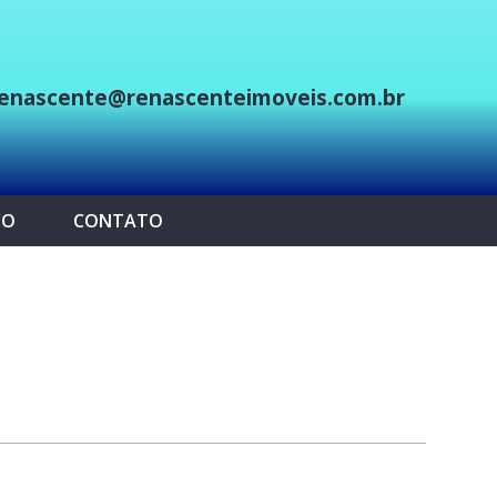
enascente@renascenteimoveis.com.br
p
CO
CONTATO