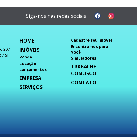
Siga-nos nas redes sociais
HOME
Cadastre seu Imóvel
Encontramos para
IMÓVEIS
do,307
Você
o / SP
Venda
Simuladores
Locação
TRABALHE
Lançamentos
CONOSCO
EMPRESA
CONTATO
SERVIÇOS