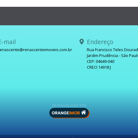
-mail
Endereço
renascente@renascenteimoveis.com.br
Rua Francisco Teles Doura
Jardim Prudência - São Paul
sApp
CEP: 04649-040
CRECI 14918 J
DESENVOLVIDO POR