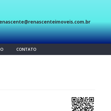
enascente@renascenteimoveis.com.br
p
CO
CONTATO