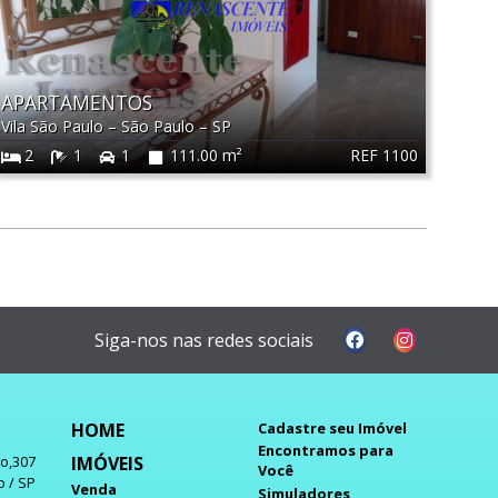
APARTAMENTOS
Vila São Paulo
–
São Paulo
–
SP
REF 1100
2
1
1
111.00 m²
Siga-nos nas redes sociais
HOME
Cadastre seu Imóvel
Encontramos para
IMÓVEIS
do,307
Você
o / SP
Venda
Simuladores