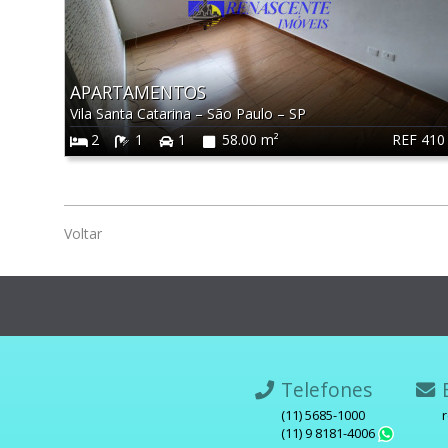
APARTAMENTOS
Vila Santa Catarina
–
São Paulo
–
SP
REF 410
2
1
1
58.00 m²
Voltar
Telefones
E
(11) 5685-1000
(11) 9 8181-4006
What