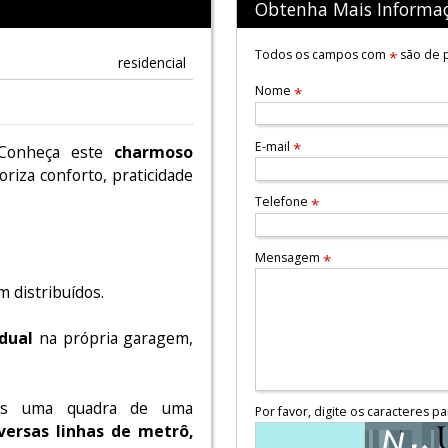
Obtenha Mais Informa
Todos os campos com
são de p
*
residencial
Nome
*
E-mail
*
 Conheça este
charmoso
oriza conforto, praticidade
Telefone
*
Mensagem
*
 distribuídos.
idual
na própria garagem,
as uma quadra de uma
Por favor, digite os caracteres pa
iversas linhas de metrô,