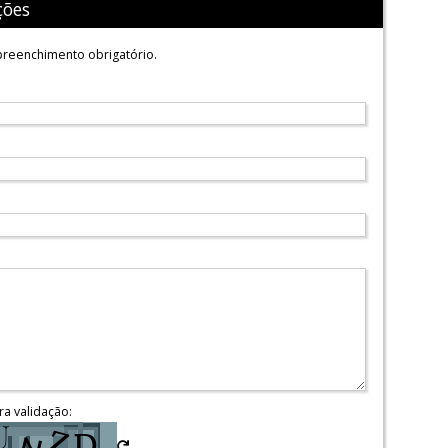
ções
reenchimento obrigatório.
ra validação: