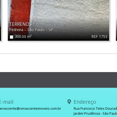
TERRENOS
Pedreira
–
São Paulo
–
SP
REF 1753
300.00 m²
-mail
Endereço
renascente@renascenteimoveis.com.br
Rua Francisco Teles Doura
Jardim Prudência - São Paul
sApp