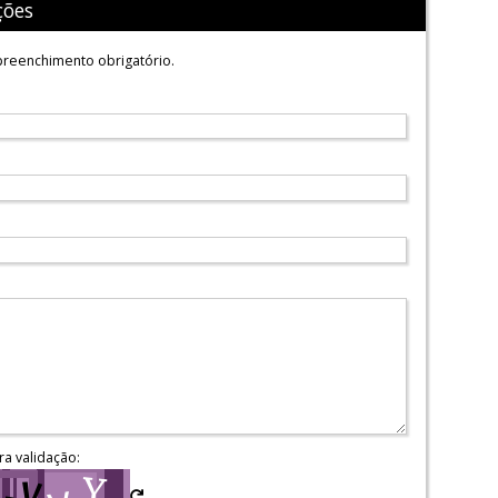
ções
reenchimento obrigatório.
ra validação: