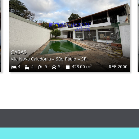
CASAS
Vila Nova Caledônia
–
São Paulo
–
SP
REF 2000
4
4
5
5
428.00 m²