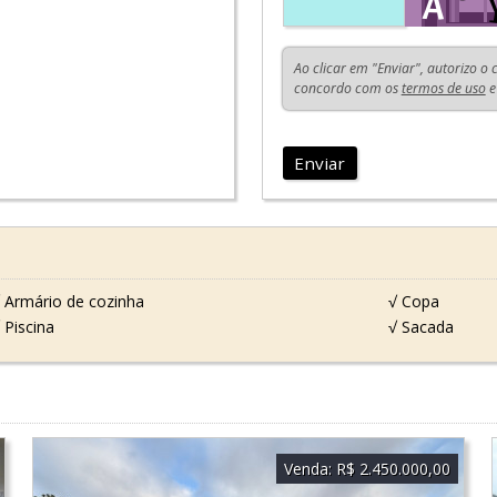
Ao clicar em "Enviar", autorizo o
concordo com os
termos de uso
e
Enviar
 Armário de cozinha
√ Copa
 Piscina
√ Sacada
Venda:
R$ 2.450.000,00