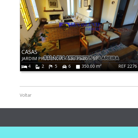
CASAS
JARDIM PRUDENCIA
–
São Paulo
–
SP
REF 2276
4
2
5
6
350.00 m²
Voltar