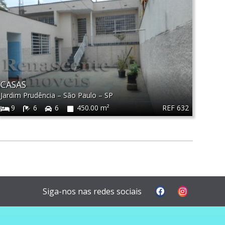
CASAS
Jardim Prudência
–
São Paulo
–
SP
REF 632
9
6
6
450.00 m²
Siga-nos nas redes sociais