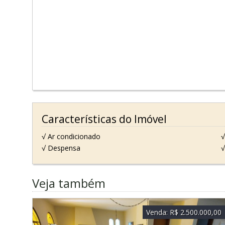
Características do Imóvel
√ Ar condicionado
√
√ Despensa
√
Veja também
Venda:
R$ 2.500.000,00