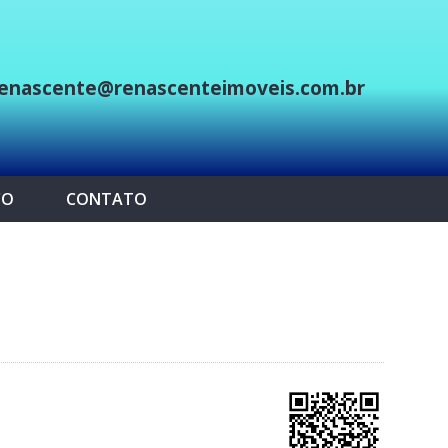
enascente@renascenteimoveis.com.br
p
CO
CONTATO