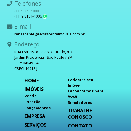
Telefones
(11) 5685-1000
(11) 9 8181-4006
WhatsApp
E-mail
renascente@renascenteimoveis.com.br
Endereço
Rua Francisco Teles Dourado,307
Jardim Prudência - São Paulo / SP
CEP: 04649-040
CRECI 14918 J
HOME
Cadastre seu
Imóvel
IMÓVEIS
Encontramos para
Venda
Você
Locação
Simuladores
Lançamentos
TRABALHE
EMPRESA
CONOSCO
SERVIÇOS
CONTATO