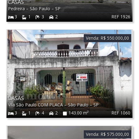
CASAS
Pedreira
–
São Paulo
–
SP
REF 1926
3
1
3
2
Venda:
R$ 550.000,00
CASAS
Vila São Paulo COM PLACA
–
São Paulo
–
SP
REF 1060
3
1
4
2
143.00 m²
Venda:
R$ 575.000,00