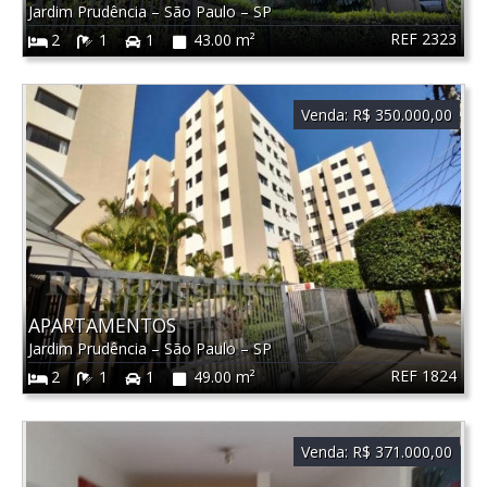
Jardim Prudência
–
São Paulo
–
SP
REF 2323
2
1
1
43.00 m²
Venda:
R$ 350.000,00
APARTAMENTOS
Jardim Prudência
–
São Paulo
–
SP
REF 1824
2
1
1
49.00 m²
Venda:
R$ 371.000,00