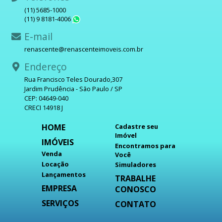
(11) 5685-1000
(11) 9 8181-4006
WhatsApp
E-mail
renascente@renascenteimoveis.com.br
Endereço
Rua Francisco Teles Dourado,307
Jardim Prudência - São Paulo / SP
CEP: 04649-040
CRECI 14918 J
HOME
Cadastre seu
Imóvel
IMÓVEIS
Encontramos para
Venda
Você
Locação
Simuladores
Lançamentos
TRABALHE
EMPRESA
CONOSCO
SERVIÇOS
CONTATO