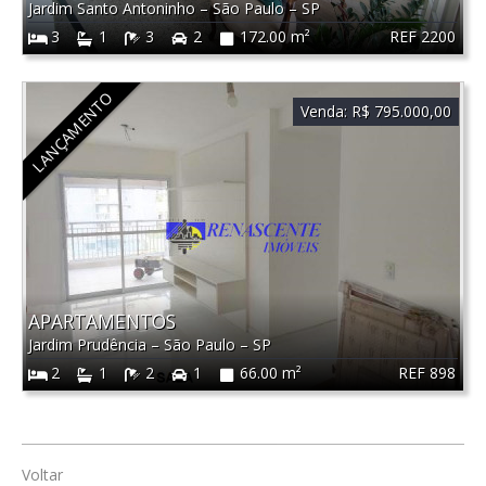
Jardim Santo Antoninho
–
São Paulo
–
SP
REF 2200
3
1
3
2
172.00 m²
LANÇAMENTO
Venda:
R$ 795.000,00
APARTAMENTOS
Jardim Prudência
–
São Paulo
–
SP
REF 898
2
1
2
1
66.00 m²
Voltar