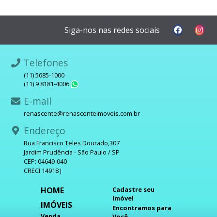
Siga-nos nas redes sociais
Telefones
(11) 5685-1000
(11) 9 8181-4006
WhatsApp
E-mail
renascente@renascenteimoveis.com.br
Endereço
Rua Francisco Teles Dourado,307
Jardim Prudência - São Paulo / SP
CEP: 04649-040
CRECI 14918 J
HOME
Cadastre seu
Imóvel
IMÓVEIS
Encontramos para
Venda
Você