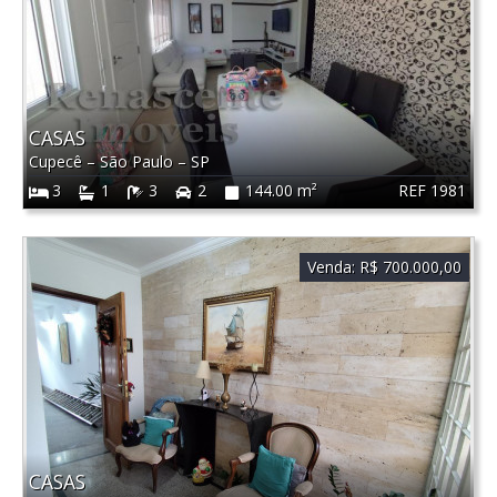
CASAS
Cupecê
–
São Paulo
–
SP
REF 1981
3
1
3
2
144.00 m²
Venda:
R$ 700.000,00
CASAS