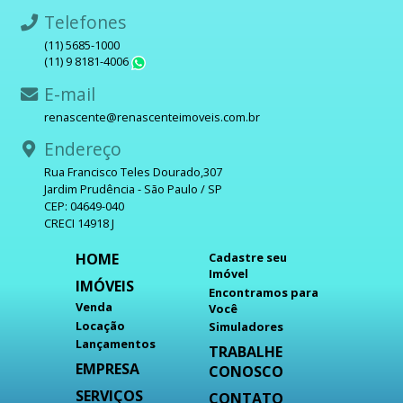
Telefones
(11) 5685-1000
(11) 9 8181-4006
WhatsApp
E-mail
renascente@renascenteimoveis.com.br
Endereço
Rua Francisco Teles Dourado,307
Jardim Prudência - São Paulo / SP
CEP: 04649-040
CRECI 14918 J
HOME
Cadastre seu
Imóvel
IMÓVEIS
Encontramos para
Venda
Você
Locação
Simuladores
Lançamentos
TRABALHE
EMPRESA
CONOSCO
SERVIÇOS
CONTATO