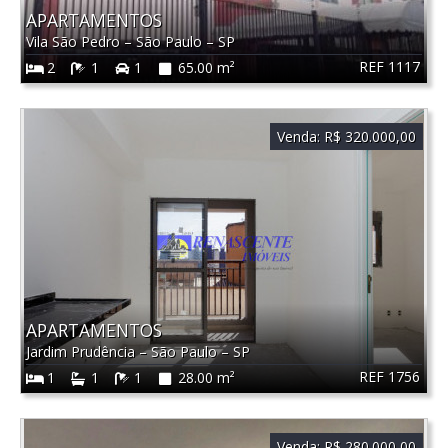
APARTAMENTOS
Vila São Pedro
–
São Paulo
–
SP
REF 1117
2
1
1
65.00 m²
Venda:
R$ 320.000,00
APARTAMENTOS
Jardim Prudência
–
São Paulo
–
SP
REF 1756
1
1
1
28.00 m²
Venda:
R$ 280.000,00