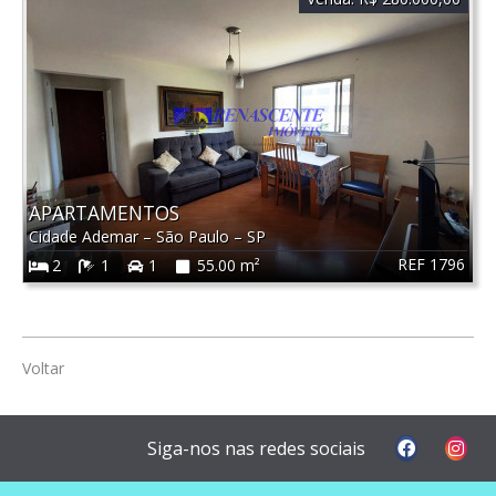
APARTAMENTOS
Cidade Ademar
–
São Paulo
–
SP
REF 1796
2
1
1
55.00 m²
Voltar
Siga-nos nas redes sociais