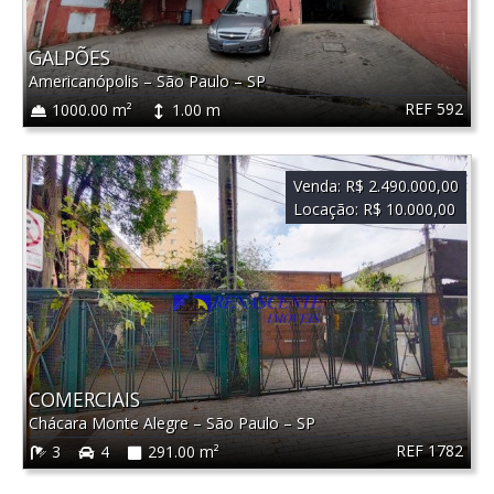
GALPÕES
Americanópolis
–
São Paulo
–
SP
REF 592
1000.00 m²
1.00 m
Venda:
R$ 2.490.000,00
Locação:
R$ 10.000,00
COMERCIAIS
Chácara Monte Alegre
–
São Paulo
–
SP
REF 1782
3
4
291.00 m²