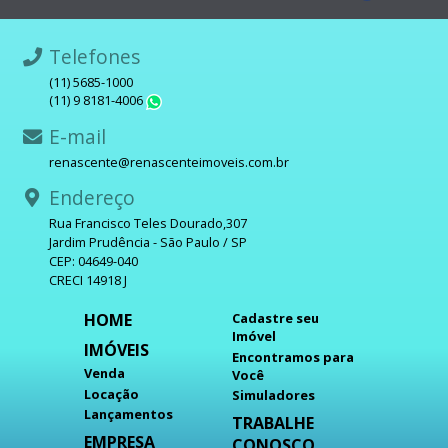
Telefones
(11) 5685-1000
(11) 9 8181-4006
WhatsApp
E-mail
renascente@renascenteimoveis.com.br
Endereço
Rua Francisco Teles Dourado,307
Jardim Prudência - São Paulo / SP
CEP: 04649-040
CRECI 14918 J
HOME
Cadastre seu
Imóvel
IMÓVEIS
Encontramos para
Venda
Você
Locação
Simuladores
Lançamentos
TRABALHE
EMPRESA
CONOSCO