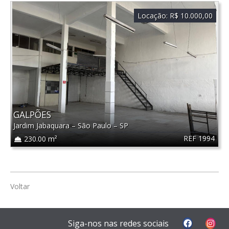
Locação:
R$ 10.000,00
GALPÕES
Jardim Jabaquara
–
São Paulo
–
SP
REF 1994
230.00 m²
Voltar
Siga-nos nas redes sociais