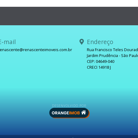
-mail
Endereço
renascente@renascenteimoveis.com.br
Rua Francisco Teles Doura
Jardim Prudência - São Paul
sApp
CEP: 04649-040
CRECI 14918 J
DESENVOLVIDO POR