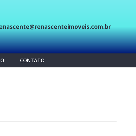
enascente@renascenteimoveis.com.br
p
CO
CONTATO