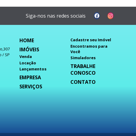
Siga-nos nas redes sociais
HOME
Cadastre seu Imóvel
Encontramos para
IMÓVEIS
do,307
Você
o / SP
Venda
Simuladores
Locação
TRABALHE
Lançamentos
CONOSCO
EMPRESA
CONTATO
SERVIÇOS