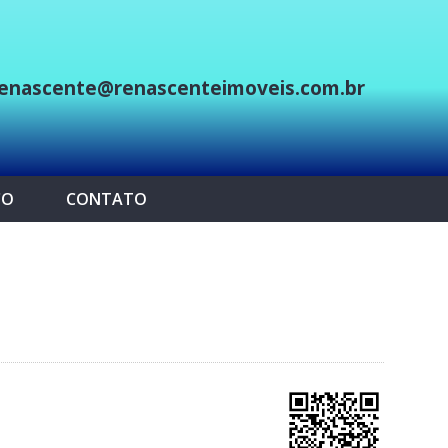
enascente@renascenteimoveis.com.br
p
CO
CONTATO