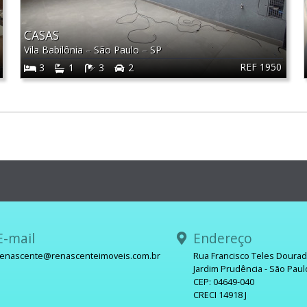
CASAS
Vila Babilônia
–
São Paulo
–
SP
REF 1950
3
1
3
2
-mail
Endereço
renascente@renascenteimoveis.com.br
Rua Francisco Teles Doura
Jardim Prudência - São Paul
sApp
CEP: 04649-040
CRECI 14918 J