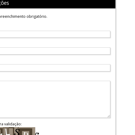
ções
reenchimento obrigatório.
ra validação: