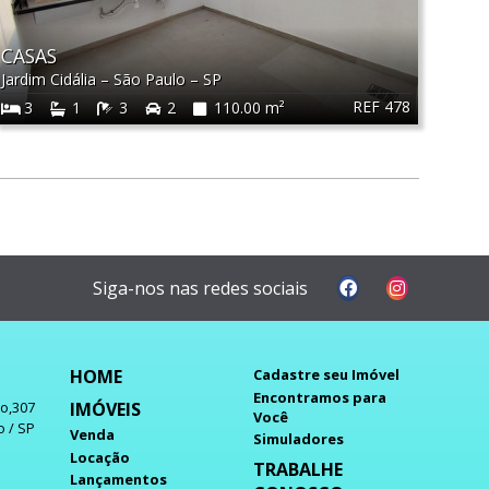
CASAS
Jardim Cidália
–
São Paulo
–
SP
REF 478
3
1
3
2
110.00 m²
Siga-nos nas redes sociais
HOME
Cadastre seu Imóvel
Encontramos para
IMÓVEIS
do,307
Você
o / SP
Venda
Simuladores
Locação
TRABALHE
Lançamentos