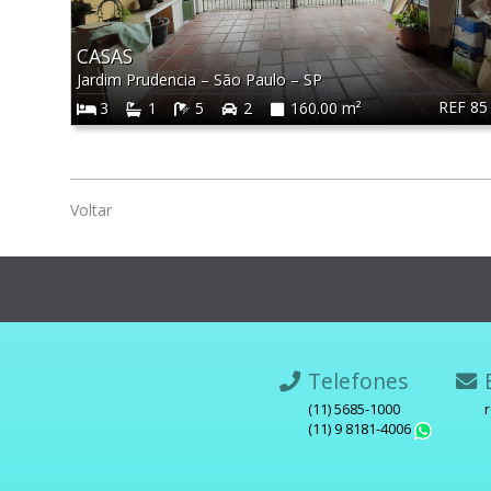
CASAS
Jardim Prudencia
–
São Paulo
–
SP
REF 85
3
1
5
2
160.00 m²
Voltar
Telefones
E
(11) 5685-1000
(11) 9 8181-4006
What