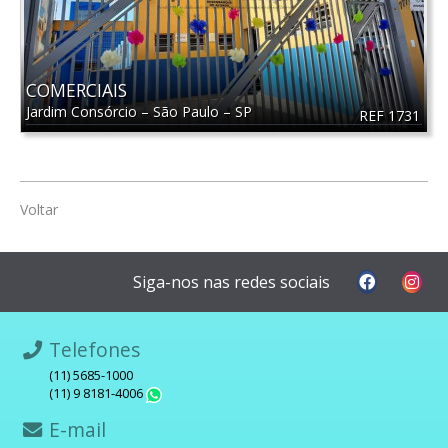
COMERCIAIS
Jardim Consórcio
–
São Paulo
–
SP
REF 1731
Voltar
Siga-nos nas redes sociais
Telefones
(11) 5685-1000
(11) 9 8181-4006
WhatsApp
E-mail