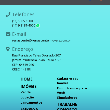
Telefones
(11) 5685-1000
(11) 9 8181-4006
WhatsApp
E-mail
renascente@renascenteimoveis.com.br
Endereço
Rua Francisco Teles Dourado,307
Jardim Prudência - São Paulo / SP
CEP: 04649-040
CRECI 14918 J
HOME
Cadastre seu
Imóvel
IMÓVEIS
Encontramos para
Venda
Você
Locação
Simuladores
Lançamentos
TRABALHE
EMPRESA
CONOSCO