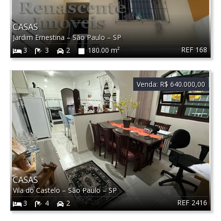
CASAS
Jardim Ernestina
–
São Paulo
–
SP
REF 168
3
3
2
180.00 m²
Venda:
R$ 640.000,00
CASAS
Vila do Castelo
–
São Paulo
–
SP
REF 2416
3
4
2