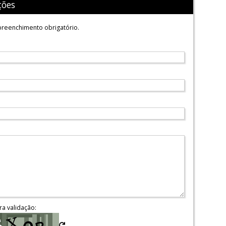
ções
reenchimento obrigatório.
ra validação: