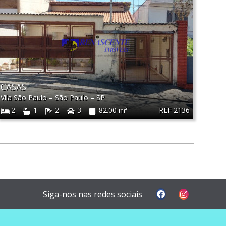
CASAS
Vila São Paulo
–
São Paulo
–
SP
REF 2136
2
1
2
3
82.00 m²
Siga-nos nas redes sociais