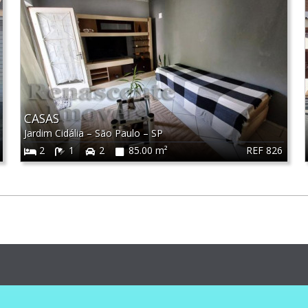
CASAS
Jardim Cidália
–
São Paulo
–
SP
REF 826
2
1
2
85.00 m²