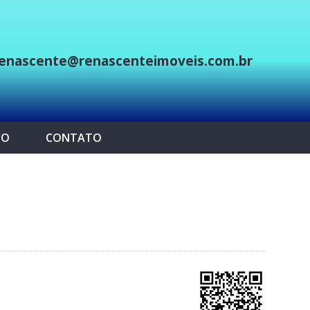
enascente@renascenteimoveis.com.br
p
CO
CONTATO