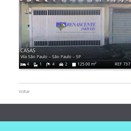
CASAS
Vila São Paulo
–
São Paulo
–
SP
REF 737
4
1
4
2
125.00 m²
Voltar