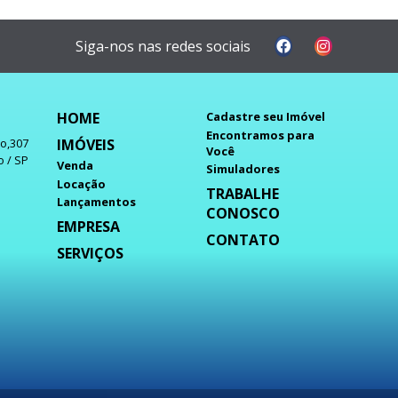
Siga-nos nas redes sociais
HOME
Cadastre seu Imóvel
Encontramos para
IMÓVEIS
do,307
Você
o / SP
Venda
Simuladores
Locação
TRABALHE
Lançamentos
CONOSCO
EMPRESA
CONTATO
SERVIÇOS