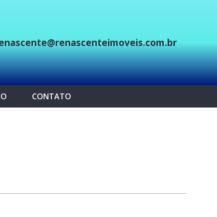
enascente@renascenteimoveis.com.br
p
CO
CONTATO