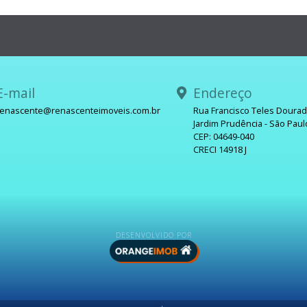
-mail
Endereço
renascente@renascenteimoveis.com.br
Rua Francisco Teles Doura
Jardim Prudência - São Paul
sApp
CEP: 04649-040
CRECI 14918 J
DESENVOLVIDO POR