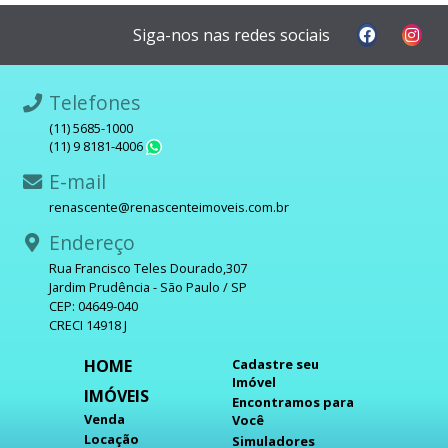
Siga-nos nas redes sociais
Telefones
(11) 5685-1000
(11) 9 8181-4006
WhatsApp
E-mail
renascente@renascenteimoveis.com.br
Endereço
Rua Francisco Teles Dourado,307
Jardim Prudência - São Paulo / SP
CEP: 04649-040
CRECI 14918 J
HOME
Cadastre seu
Imóvel
IMÓVEIS
Encontramos para
Venda
Você
Locação
Simuladores