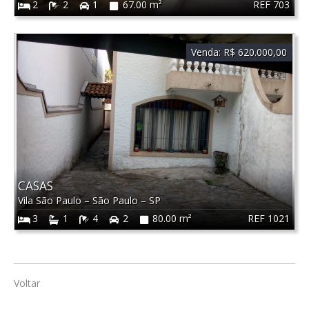
REF 703
2
2
1
67.00 m²
Venda:
R$ 620.000,00
CASAS
Vila São Paulo
–
São Paulo
–
SP
REF 1021
3
1
4
2
80.00 m²
Voltar