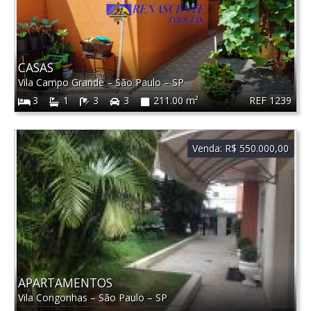
CASAS
Vila Campo Grande
–
São Paulo
–
SP
REF 1239
3
1
3
3
211.00 m²
Venda:
R$ 550.000,00
APARTAMENTOS
Vila Congonhas
–
São Paulo
–
SP