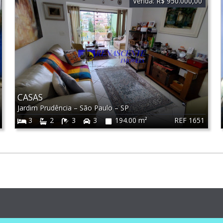
Venda:
R$ 950.000,00
CASAS
Jardim Prudência
–
São Paulo
–
SP
REF 1651
3
2
3
3
194.00 m²