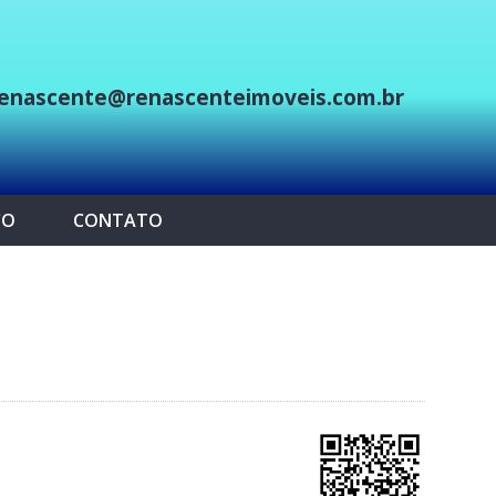
enascente@renascenteimoveis.com.br
p
CO
CONTATO