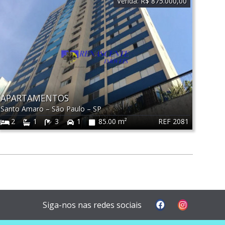
Venda:
R$ 875.000,00
APARTAMENTOS
Santo Amaro
–
São Paulo
–
SP
REF 2081
2
1
3
1
85.00 m²
Siga-nos nas redes sociais