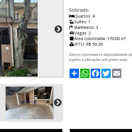
Sobrado
Quartos: 4
Suítes: 1
Banheiros: 3
Vagas: 2
Área construída: 170.00 m²
IPTU: R$ 50,36
Valores informados e disponibilidade d
sujeitos a alterações sem prévio aviso.
Share
WhatsApp
Facebook
Twitter
Emai