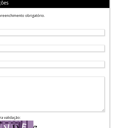
ções
reenchimento obrigatório.
ra validação: