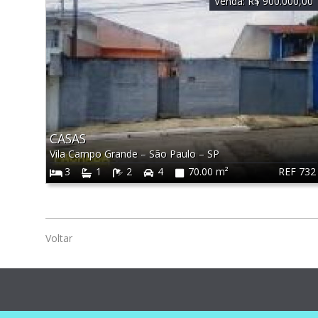
Venda:
R$ 900.000,00
CASAS
Vila Campo Grande
–
São Paulo
–
SP
REF 732
3
1
2
4
70.00 m²
Voltar