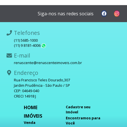
Siga-nos nas redes sociais
Telefones
(11) 5685-1000
(11) 9 8181-4006
WhatsApp
E-mail
renascente@renascenteimoveis.com.br
Endereço
Rua Francisco Teles Dourado,307
Jardim Prudência - São Paulo / SP
CEP: 04649-040
CRECI 14918 J
HOME
Cadastre seu
Imóvel
IMÓVEIS
Encontramos para
Venda
Você