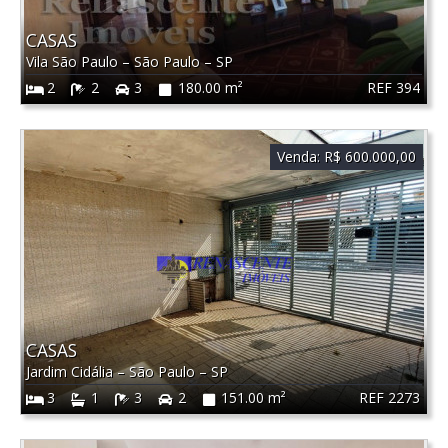
CASAS
Vila São Paulo
–
São Paulo
–
SP
REF 394
2
2
3
180.00 m²
Venda:
R$ 600.000,00
CASAS
Jardim Cidália
–
São Paulo
–
SP
REF 2273
3
1
3
2
151.00 m²