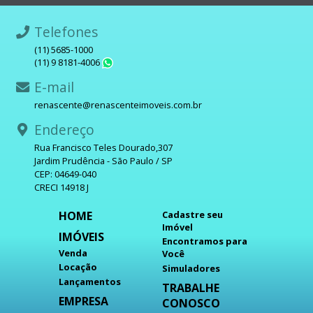
Telefones
(11) 5685-1000
(11) 9 8181-4006
WhatsApp
E-mail
renascente@renascenteimoveis.com.br
Endereço
Rua Francisco Teles Dourado,307
Jardim Prudência - São Paulo / SP
CEP: 04649-040
CRECI 14918 J
HOME
Cadastre seu
Imóvel
IMÓVEIS
Encontramos para
Venda
Você
Locação
Simuladores
Lançamentos
TRABALHE
EMPRESA
CONOSCO