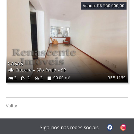
Venda:
R$ 550.000,00
CASAS
Vila Cruzeiro
–
São Paulo
–
SP
REF 1139
2
2
2
90.00 m²
Voltar
Siga-nos nas redes sociais