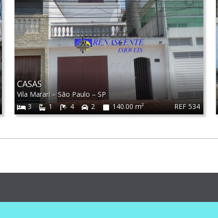
CASAS
Vila Marari
–
São Paulo
–
SP
REF 534
3
1
4
2
140.00 m²