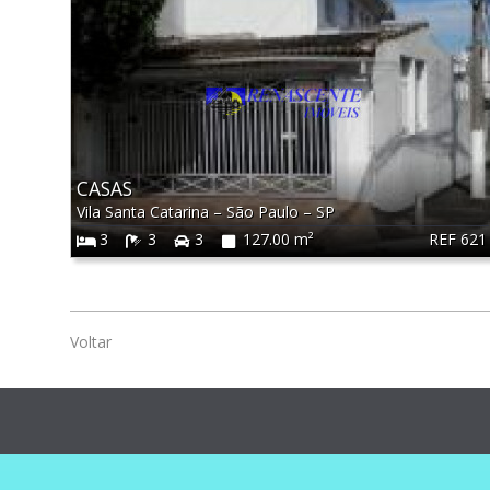
CASAS
Vila Santa Catarina
–
São Paulo
–
SP
REF 621
3
3
3
127.00 m²
Voltar