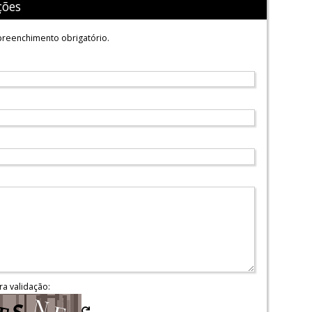
ções
reenchimento obrigatório.
ra validação: