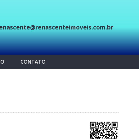
enascente@renascenteimoveis.com.br
p
CO
CONTATO