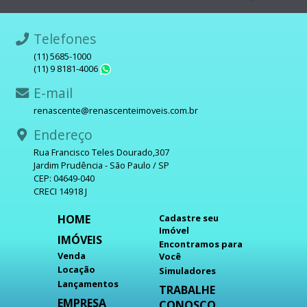
Telefones
(11) 5685-1000
(11) 9 8181-4006
WhatsApp
E-mail
renascente@renascenteimoveis.com.br
Endereço
Rua Francisco Teles Dourado,307
Jardim Prudência - São Paulo / SP
CEP: 04649-040
CRECI 14918 J
HOME
Cadastre seu
Imóvel
IMÓVEIS
Encontramos para
Venda
Você
Locação
Simuladores
Lançamentos
TRABALHE
EMPRESA
CONOSCO