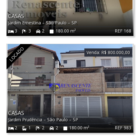
CASAS
Jardim Ernestina
–
São Paulo
–
SP
REF 168
3
3
2
180.00 m²
LOCADO
Venda:
R$ 800.000,00
CASAS
Jardim Prudência
–
São Paulo
–
SP
REF 983
2
1
2
2
180.00 m²