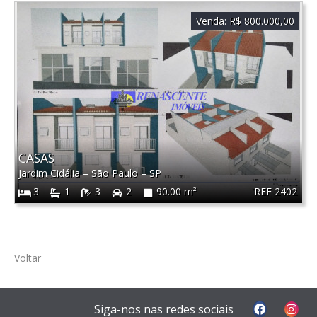
Venda:
R$ 800.000,00
CASAS
Jardim Cidália
–
São Paulo
–
SP
REF 2402
3
1
3
2
90.00 m²
Voltar
Siga-nos nas redes sociais